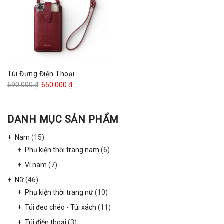
Túi Đựng Điện Thoại
Giá
Giá
690.000
₫
650.000
₫
gốc
hiện
là:
tại
DANH MỤC SẢN PHẨM
690.000 ₫.
là:
650.000 ₫.
Nam
(15)
Phụ kiện thời trang nam
(6)
Ví nam
(7)
Nữ
(46)
Phụ kiện thời trang nữ
(10)
Túi đeo chéo - Túi xách
(11)
Túi điện thoại
(3)