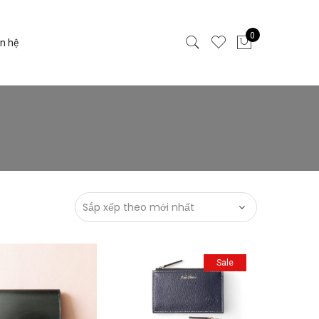
0
ên hệ
Sale