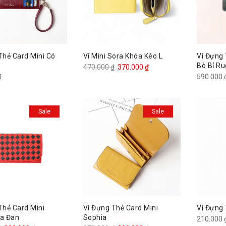
Thẻ Card Mini Có
Ví Mini Sora Khóa Kéo L
Ví Đựng 
Bò Bỉ R
Giá
Giá
470.000
₫
370.000
₫
₫
590.000
gốc
hiện
là:
tại
470.000 ₫.
là:
Sale
Sale
370.000 ₫.
Thẻ Card Mini
Ví Đựng Thẻ Card Mini
Ví Đựng 
Da Đan
Sophia
210.000