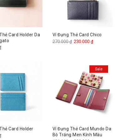
Thẻ Card Holder Da
Ví Đựng Thẻ Card Chico
ugato
Giá
Giá
270.000
₫
230.000
₫
₫
gốc
hiện
là:
tại
270.000 ₫.
là:
Sale
230.000 ₫.
Thẻ Card Holder
Ví Đựng Thẻ Card Mundo Da
Bò Tráng Men Kính Màu
₫