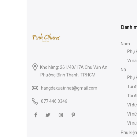
Danh 
Nam
Phụ 
Ví n
Kho hàng: 261/40/17A Chu Văn An
Nữ
Phường Bình Thạnh, TP.HCM
Phụ k
Túi đ
hangdaxuatnhat@gmail.com
Túi đ
077 446 3346
Ví đ
Ví nữ
Ví n
Phụ kiện