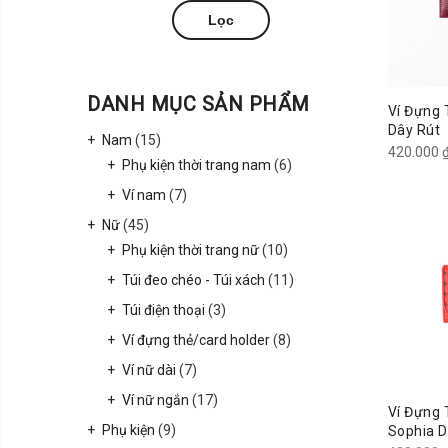
Giá
Giá
Lọc
tối
tối
thiểu
đa
DANH MỤC SẢN PHẨM
Ví Đựng 
Dây Rút
Nam
(15)
420.000
Phụ kiện thời trang nam
(6)
Ví nam
(7)
Nữ
(45)
Phụ kiện thời trang nữ
(10)
Túi đeo chéo - Túi xách
(11)
Túi điện thoại
(3)
Ví đựng thẻ/card holder
(8)
Ví nữ dài
(7)
Ví nữ ngắn
(17)
Ví Đựng 
Phụ kiện
(9)
Sophia 