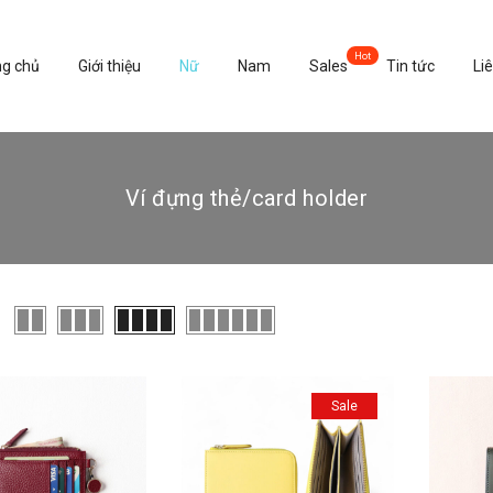
ng chủ
Giới thiệu
Nữ
Nam
Sales
Tin tức
Li
Ví đựng thẻ/card holder
Sale