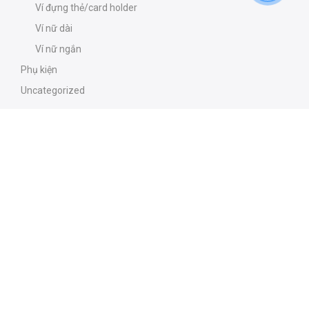
Ví đựng thẻ/card holder
Ví nữ dài
Ví nữ ngắn
Phụ kiện
Uncategorized
Chính sách
Chính sách bảo mật
Chính sách giao hàng
Chính sách đổi hàng
Chính sách bảo hành