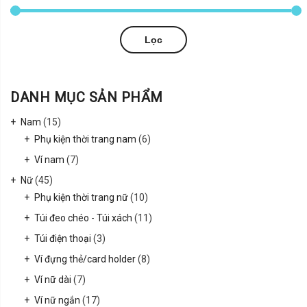
Giá
Giá
Lọc
tối
tối
thiểu
đa
DANH MỤC SẢN PHẨM
Nam
(15)
Phụ kiện thời trang nam
(6)
Ví nam
(7)
Nữ
(45)
Phụ kiện thời trang nữ
(10)
Túi đeo chéo - Túi xách
(11)
Túi điện thoại
(3)
Ví đựng thẻ/card holder
(8)
Ví nữ dài
(7)
Ví nữ ngắn
(17)