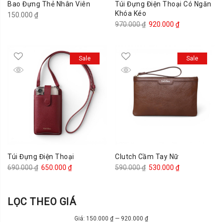
Bao Đựng Thẻ Nhân Viên
Túi Đựng Điện Thoại Có Ngăn
Khóa Kéo
150.000
₫
Giá
Giá
970.000
₫
920.000
₫
gốc
hiện
là:
tại
Sale
Sale
970.000 ₫.
là:
920.000 ₫.
Túi Đựng Điện Thoại
Clutch Cầm Tay Nữ
Giá
Giá
Giá
Giá
690.000
₫
650.000
₫
590.000
₫
530.000
₫
gốc
hiện
gốc
hiện
là:
tại
là:
tại
LỌC THEO GIÁ
690.000 ₫.
là:
590.000 ₫.
là:
650.000 ₫.
530.000 ₫.
Giá:
150.000 ₫
—
920.000 ₫