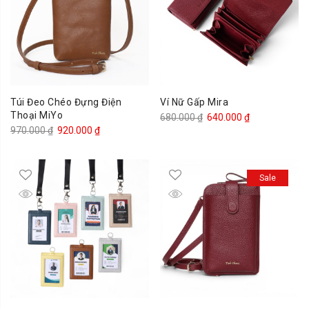
Túi Đeo Chéo Đựng Điện
Ví Nữ Gấp Mira
Thoại MiYo
Giá
Giá
680.000
₫
640.000
₫
Giá
Giá
970.000
₫
920.000
₫
gốc
hiện
gốc
hiện
là:
tại
là:
tại
680.000 ₫.
là:
Sale
970.000 ₫.
là:
640.000 ₫.
920.000 ₫.