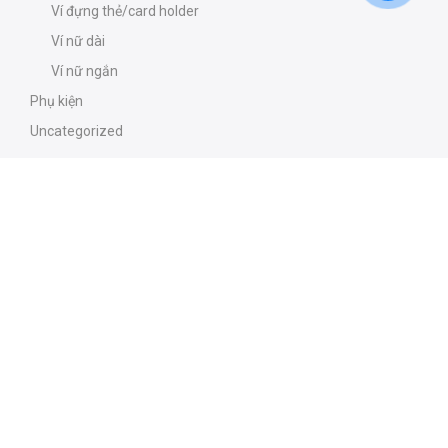
Ví đựng thẻ/card holder
Ví nữ dài
Ví nữ ngắn
Phụ kiện
Uncategorized
Chính sách
Chính sách bảo mật
Chính sách giao hàng
Chính sách đổi hàng
Chính sách bảo hành