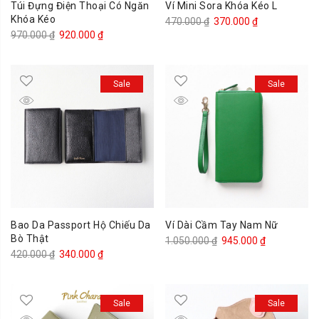
Túi Đựng Điện Thoại Có Ngăn
Ví Mini Sora Khóa Kéo L
Khóa Kéo
Giá
Giá
470.000
₫
370.000
₫
Giá
Giá
970.000
₫
920.000
₫
gốc
hiện
gốc
hiện
là:
tại
là:
tại
470.000 ₫.
là:
Sale
Sale
970.000 ₫.
là:
370.000 ₫.
920.000 ₫.
Bao Da Passport Hộ Chiếu Da
Ví Dài Cầm Tay Nam Nữ
Bò Thật
Giá
Giá
1.050.000
₫
945.000
₫
Giá
Giá
420.000
₫
340.000
₫
gốc
hiện
gốc
hiện
là:
tại
là:
tại
1.050.000 ₫.
là:
Sale
Sale
420.000 ₫.
là:
945.000 ₫.