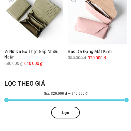
340.000 ₫.
Ví Nữ Da Bò Thật Gấp Nhiều
Bao Da Đựng Mắt Kính
Ngăn
Giá
Giá
380.000
₫
320.000
₫
Giá
Giá
680.000
₫
640.000
₫
gốc
hiện
gốc
hiện
là:
tại
là:
tại
380.000 ₫.
là:
LỌC THEO GIÁ
680.000 ₫.
là:
320.000 ₫.
640.000 ₫.
Giá:
320.000 ₫
—
945.000 ₫
Giá
Giá
Lọc
tối
tối
thiểu
đa