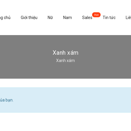
ng chủ
Giới thiệu
Nữ
Nam
Sales
Tin tức
Li
Xanh xám
Xanh xám
ủa bạn.