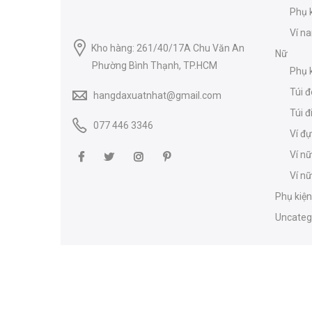
Phụ 
Ví n
Kho hàng: 261/40/17A Chu Văn An
Nữ
Phường Bình Thạnh, TP.HCM
Phụ k
Túi đ
hangdaxuatnhat@gmail.com
Túi đ
077 446 3346
Ví đ
Ví nữ
Ví n
Phụ kiện
Uncateg