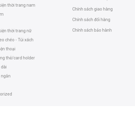
kiện thời trang nam
Chính sách giao hàng
am
Chính sách đổi hàng
Chính sách bảo hành
iện thời trang nữ
eo chéo - Túi xách
iện thoại
ựng thẻ/card holder
 dài
ữ ngắn
orized
Copyright 2026. Pinkohara.vn Xây dựng bởi nguyenvanthu.com