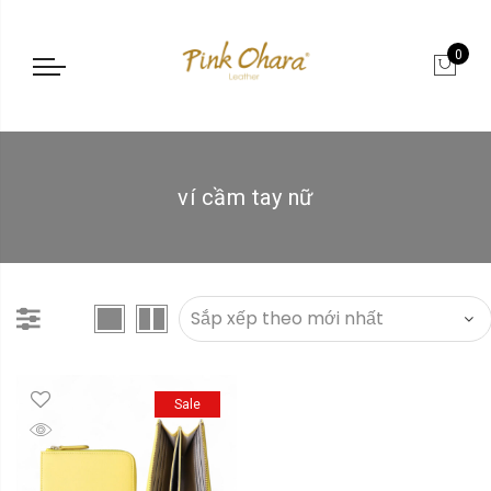
0
ví cầm tay nữ
Sale