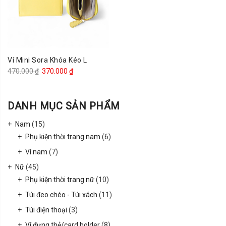
Ví Mini Sora Khóa Kéo L
Giá
Giá
470.000
₫
370.000
₫
gốc
hiện
là:
tại
DANH MỤC SẢN PHẨM
470.000 ₫.
là:
370.000 ₫.
Nam
(15)
Phụ kiện thời trang nam
(6)
Ví nam
(7)
Nữ
(45)
Phụ kiện thời trang nữ
(10)
Túi đeo chéo - Túi xách
(11)
Túi điện thoại
(3)
Ví đựng thẻ/card holder
(8)